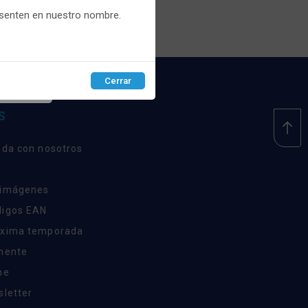
esenten en nuestro nombre.
Cerrar
EPTAR
S
nda con nosotros
 imágenes
digos EAN
óxima temporada
inente
ne
sletter