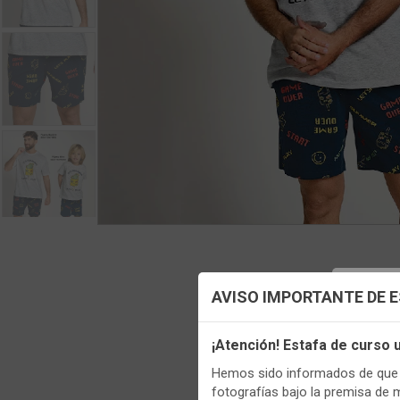
Config
AVISO IMPORTANTE DE 
Utilizamo
¡Atención! Estafa de curso
funciona
Hemos sido informados de que p
Regis
Igualment
fotografías bajo la premisa de 