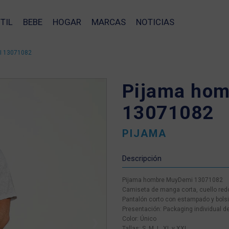
TIL
BEBE
HOGAR
MARCAS
NOTICIAS
 13071082
Pijama ho
13071082
PIJAMA
Descripción
Pijama hombre MuyDemi 13071082
Camiseta de manga corta, cuello red
Pantalón corto con estampado y bolsil
Presentación: Packaging individual d
Color: Único
❯
Tallas: S, M, L, XL y XXL