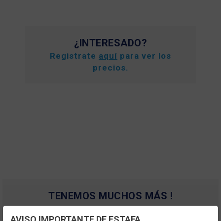
¿INTERESADO?
Registrate
aquí
para ver los
precios.
TENEMOS MUCHOS MÁS !
Registrate
aquí
para poder ver todo el
AVISO IMPORTANTE DE ESTAFA
contenido y los precios.