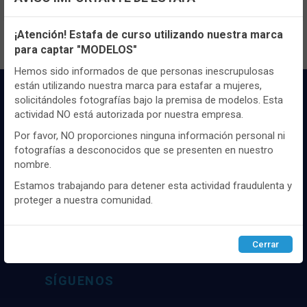
Configuración de cookies
¡Atención! Estafa de curso utilizando nuestra marca
para captar "MODELOS"
Utilizamos cookies propias y de terceros, de sesión o
persistentes, para hacer funcionar de manera segura nuestra
Hemos sido informados de que personas inescrupulosas
página web y personalizar su contenido.
están utilizando nuestra marca para estafar a mujeres,
solicitándoles fotografías bajo la premisa de modelos. Esta
Igualmente, utilizamos cookies para medir y obtener datos de
actividad NO está autorizada por nuestra empresa.
la navegación que realizas y para ajustar el contenido a tus
gustos y preferencias.
Por favor, NO proporciones ninguna información personal ni
fotografías a desconocidos que se presenten en nuestro
Puedes
configurar
y aceptar el uso de cookies a tu gusto.
nombre.
Para obtener más información visita nuestra
Política de
Distribuidor y mayorista textil de las mejores
cookies
.
Estamos trabajando para detener esta actividad fraudulenta y
marcaas de ropa y complementos del
proteger a nuestra comunidad.
mercado, marcas tanto nacionales como
internacionales. Más de 25 años de
Configurar
Rechazar
ACEPTAR
experiencia como proveedor de los mejores
Cerrar
comercios
SÍGUENOS