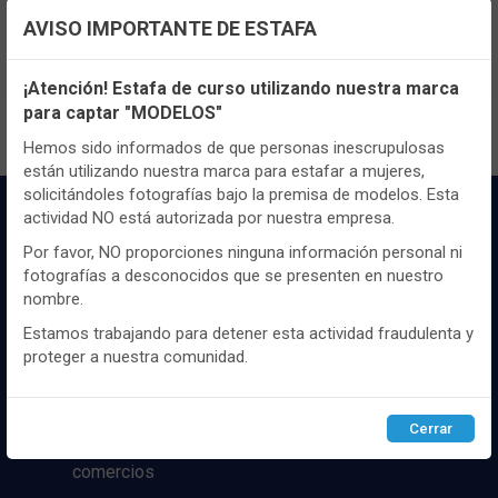
TENEMOS MUCHOS MÁS !
AVISO IMPORTANTE DE ESTAFA
Registrate
aquí
para poder ver todo el
Configuración de cookies
contenido y los precios.
¡Atención! Estafa de curso utilizando nuestra marca
para captar "MODELOS"
Utilizamos cookies propias y de terceros, de sesión o
persistentes, para hacer funcionar de manera segura nuestra
Hemos sido informados de que personas inescrupulosas
página web y personalizar su contenido.
están utilizando nuestra marca para estafar a mujeres,
solicitándoles fotografías bajo la premisa de modelos. Esta
Igualmente, utilizamos cookies para medir y obtener datos de
actividad NO está autorizada por nuestra empresa.
la navegación que realizas y para ajustar el contenido a tus
gustos y preferencias.
Por favor, NO proporciones ninguna información personal ni
fotografías a desconocidos que se presenten en nuestro
Puedes
configurar
y aceptar el uso de cookies a tu gusto.
nombre.
Para obtener más información visita nuestra
Política de
cookies
.
Estamos trabajando para detener esta actividad fraudulenta y
Distribuidor y mayorista textil de las mejores
proteger a nuestra comunidad.
marcaas de ropa y complementos del
mercado, marcas tanto nacionales como
Configurar
Rechazar
ACEPTAR
internacionales. Más de 25 años de
Cerrar
experiencia como proveedor de los mejores
comercios