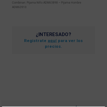
Combinan: Pijama Niño ADM63898 – Pijama Hombre
ADM63910
¿INTERESADO?
Registrate
aquí
para ver los
precios.