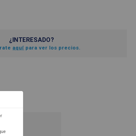
¿INTERESADO?
trate
aquí
para ver los precios.
er
recios.
que