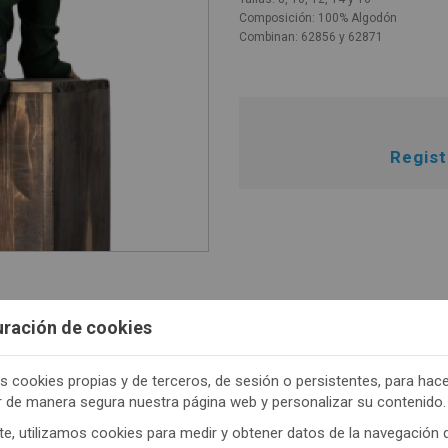
Composición: 100% Algodón
Combinan: 62856 y 62871
Regis
uración de cookies
s cookies propias y de terceros, de sesión o persistentes, para hac
TENEMOS MUCHOS MÁS !
r de manera segura nuestra página web y personalizar su contenido.
trate
aquí
para poder ver todo el contenido y los p
e, utilizamos cookies para medir y obtener datos de la navegación 