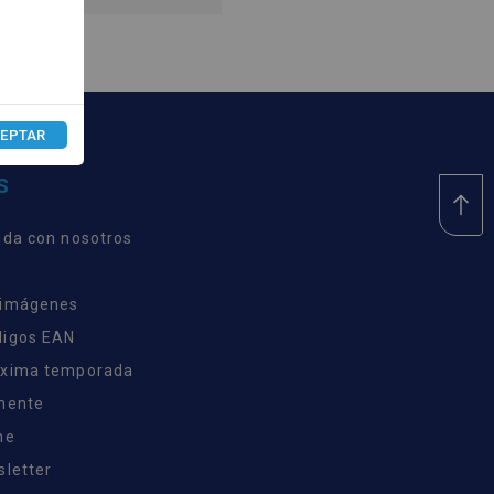
EPTAR
S
nda con nosotros
 imágenes
digos EAN
óxima temporada
inente
ne
sletter