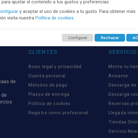
y para ajustar el contenido a tus gustos y preferencias.
onfigurar
y aceptar el uso de cookies a tu gusto. Para obtener más
ón visita nuestra
Política de cookies
.
Configurar
Rechazar
AC
CLIENTES
SERVICIO
Aviso legal y privacidad
Monta tu tie
Cuenta personal
Avísame
rcaas de
Métodos de pago
Descarga de
Plazos de entrega
Descarga có
 de
ercios
Política de cookies
Reservas pr
Registro como profesional
Llegada inm
Tiendas Onli
Servicio New