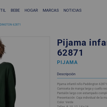
TIL
BEBE
HOGAR
MARCAS
NOTICIAS
DDINGTON 62871
Pijama infa
62871
PIJAMA
Descripción
Pijama infantil niño Paddington 6287
Camiseta de manga larga y cuello re
Pantalón largo con estampado completo
Presentación: Caja individual de la m
Color: Verde
❯
Tallas: 8, 10, 12, 14 y 16