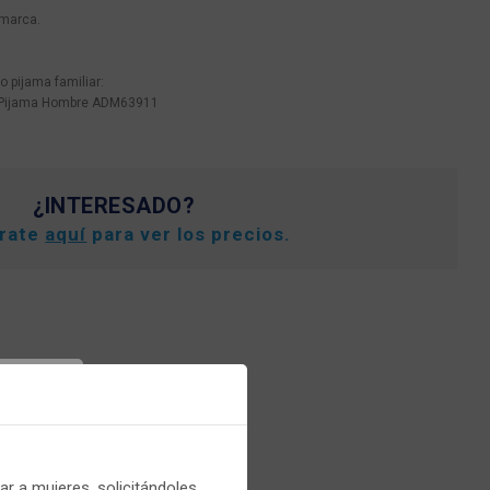
 marca.
 pijama familiar:
 Pijama Hombre ADM63911
¿INTERESADO?
trate
aquí
para ver los precios.
er
r a mujeres, solicitándoles