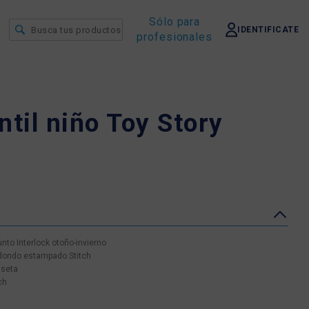
Sólo para
IDENTIFICATE
profesionales
ntil niño Toy Story
to Interlock otoño-invierno
edondo estampado Stitch
iseta
ch