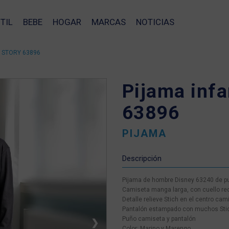
TIL
BEBE
HOGAR
MARCAS
NOTICIAS
Y STORY 63896
Pijama infa
63896
PIJAMA
Descripción
Pijama de hombre Disney 63240 de pun
Camiseta manga larga, con cuello r
Detalle relieve Stich en el centro cam
Pantalón estampado con muchos Sti
Puño camiseta y pantalón
❯
Color: Marino y Marengo