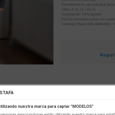
Presentación en caja individual de la
Tallas: 8, 10, 12, 14 y 16
Composición: 100% algodón
Disfruta momentos juntos con nuestro
Combinan: Pijama Niño ADM63896 –
Regis
uración de cookies
ESTAFA
s cookies propias y de terceros, de sesión o persistentes, para hac
 utilizando nuestra marca para captar "MODELOS"
r de manera segura nuestra página web y personalizar su contenido.
ersonas inescrupulosas están utilizando nuestra marca para estafa