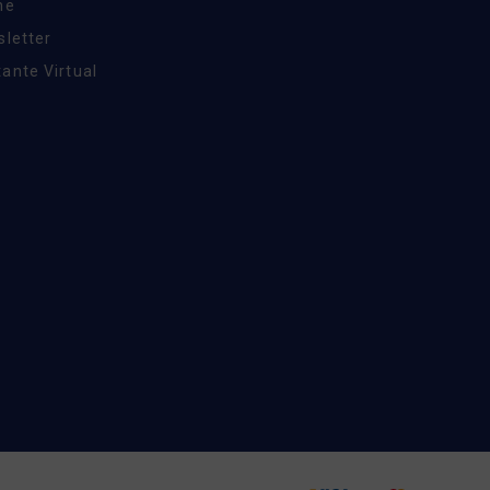
ne
sletter
ante Virtual