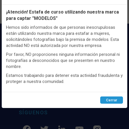
Configuración de cookies
¡Atención! Estafa de curso utilizando nuestra marca
para captar "MODELOS"
Utilizamos cookies propias y de terceros, de sesión o
persistentes, para hacer funcionar de manera segura nuestra
Hemos sido informados de que personas inescrupulosas
página web y personalizar su contenido.
están utilizando nuestra marca para estafar a mujeres,
solicitándoles fotografías bajo la premisa de modelos. Esta
Igualmente, utilizamos cookies para medir y obtener datos de
actividad NO está autorizada por nuestra empresa.
la navegación que realizas y para ajustar el contenido a tus
gustos y preferencias.
Por favor, NO proporciones ninguna información personal ni
fotografías a desconocidos que se presenten en nuestro
Puedes
configurar
y aceptar el uso de cookies a tu gusto.
nombre.
Para obtener más información visita nuestra
Política de
Distribuidor y mayorista textil de las mejores
cookies
.
marcaas de ropa y complementos del
Estamos trabajando para detener esta actividad fraudulenta y
mercado, marcas tanto nacionales como
proteger a nuestra comunidad.
internacionales. Más de 25 años de
Configurar
Rechazar
ACEPTAR
experiencia como proveedor de los mejores
comercios
Cerrar
SÍGUENOS