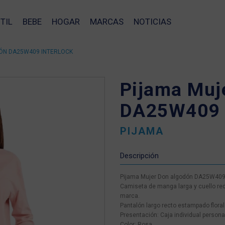
TIL
BEBE
HOGAR
MARCAS
NOTICIAS
ÓN DA25W409 INTERLOCK
Pijama Muj
DA25W409 i
PIJAMA
Descripción
Pijama Mujer Don algodón DA25W409 
Camiseta de manga larga y cuello re
marca.
Pantalón largo recto estampado floral
Presentación: Caja individual person
❯
Color: Rosa