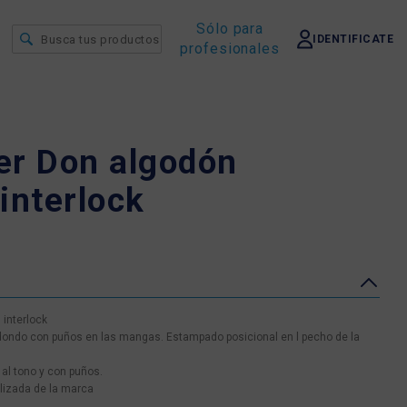
Sólo para
IDENTIFICATE
profesionales
er Don algodón
nterlock
interlock
dondo con puños en las mangas. Estampado posicional en l pecho de la
 al tono y con puños.
alizada de la marca