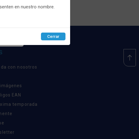
esenten en nuestro nombre.
Cerrar
EPTAR
S
nda con nosotros
 imágenes
digos EAN
óxima temporada
inente
ne
sletter