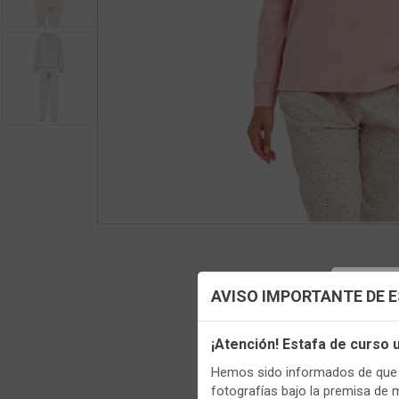
Config
AVISO IMPORTANTE DE 
Utilizamo
¡Atención! Estafa de curso
funciona
Hemos sido informados de que p
Regis
Igualment
fotografías bajo la premisa de 