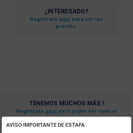
¿INTERESADO?
Registrate
aquí
para ver los
precios.
TENEMOS MUCHOS MÁS !
Registrate
aquí
para poder ver todo el
contenido y los precios.
AVISO IMPORTANTE DE ESTAFA
Configuración de cookies