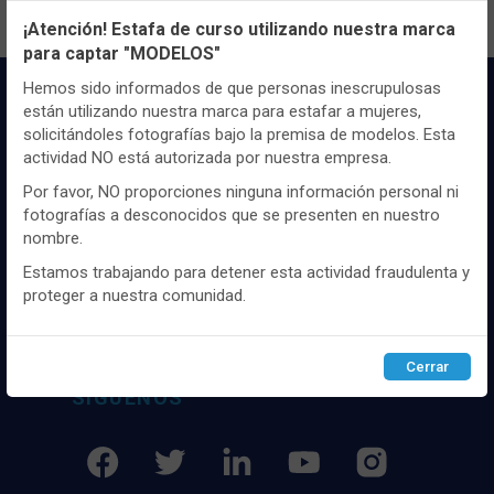
¡Atención! Estafa de curso utilizando nuestra marca
para captar "MODELOS"
Utilizamos cookies propias y de terceros, de sesión o
persistentes, para hacer funcionar de manera segura nuestra
Hemos sido informados de que personas inescrupulosas
página web y personalizar su contenido.
están utilizando nuestra marca para estafar a mujeres,
solicitándoles fotografías bajo la premisa de modelos. Esta
Igualmente, utilizamos cookies para medir y obtener datos de
actividad NO está autorizada por nuestra empresa.
la navegación que realizas y para ajustar el contenido a tus
gustos y preferencias.
Por favor, NO proporciones ninguna información personal ni
fotografías a desconocidos que se presenten en nuestro
Puedes
configurar
y aceptar el uso de cookies a tu gusto.
Distribuidor y mayorista textil de las mejores
nombre.
Para obtener más información visita nuestra
Política de
marcaas de ropa y complementos del
cookies
.
Estamos trabajando para detener esta actividad fraudulenta y
mercado, marcas tanto nacionales como
proteger a nuestra comunidad.
internacionales. Más de 25 años de
experiencia como proveedor de los mejores
Configurar
Rechazar
ACEPTAR
comercios
Cerrar
SÍGUENOS