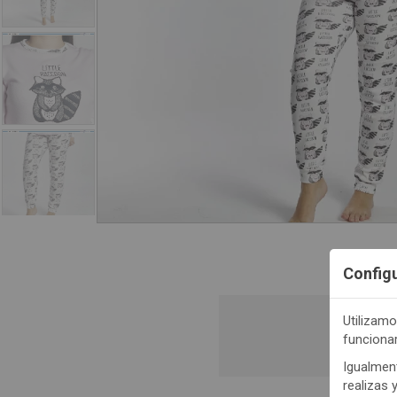
Config
Utilizamo
funciona
Regis
Igualment
realizas 