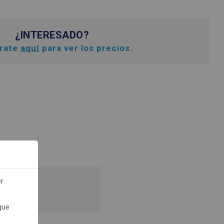
¿INTERESADO?
trate
aquí
para ver los precios.
er
recios.
que