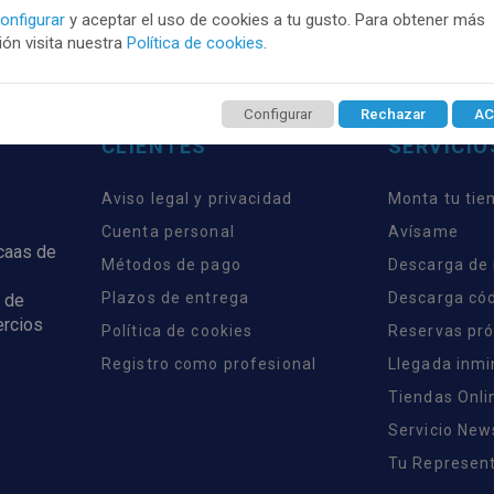
onfigurar
y aceptar el uso de cookies a tu gusto. Para obtener más
ón visita nuestra
Política de cookies
.
Configurar
Rechazar
AC
CLIENTES
SERVICIO
Aviso legal y privacidad
Monta tu tie
Cuenta personal
Avísame
rcaas de
Métodos de pago
Descarga de
Plazos de entrega
Descarga có
 de
ercios
Política de cookies
Reservas pr
Registro como profesional
Llegada inm
Tiendas Onli
Servicio New
Tu Represent