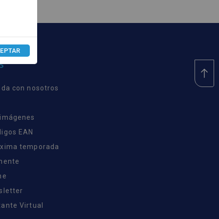
EPTAR
S
nda con nosotros
 imágenes
digos EAN
óxima temporada
inente
ne
sletter
ante Virtual