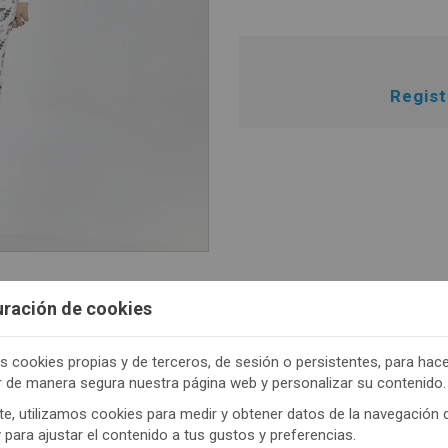
Regis
uración de cookies
s cookies propias y de terceros, de sesión o persistentes, para hac
TENEMOS MUCHOS MÁS !
r de manera segura nuestra página web y personalizar su contenido.
trate
aquí
para poder ver todo el contenido y los p
e, utilizamos cookies para medir y obtener datos de la navegación 
y para ajustar el contenido a tus gustos y preferencias.