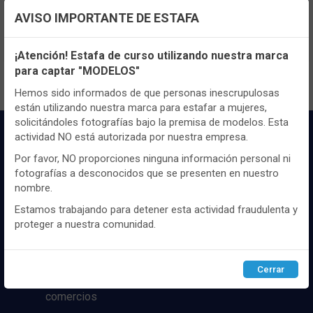
TENEMOS MUCHOS MÁS !
AVISO IMPORTANTE DE ESTAFA
Registrate
aquí
para poder ver todo el
Configuración de cookies
contenido y los precios.
¡Atención! Estafa de curso utilizando nuestra marca
para captar "MODELOS"
Utilizamos cookies propias y de terceros, de sesión o
persistentes, para hacer funcionar de manera segura nuestra
Hemos sido informados de que personas inescrupulosas
página web y personalizar su contenido.
están utilizando nuestra marca para estafar a mujeres,
solicitándoles fotografías bajo la premisa de modelos. Esta
Igualmente, utilizamos cookies para medir y obtener datos de
actividad NO está autorizada por nuestra empresa.
la navegación que realizas y para ajustar el contenido a tus
gustos y preferencias.
Por favor, NO proporciones ninguna información personal ni
fotografías a desconocidos que se presenten en nuestro
Puedes
configurar
y aceptar el uso de cookies a tu gusto.
nombre.
Para obtener más información visita nuestra
Política de
cookies
.
Estamos trabajando para detener esta actividad fraudulenta y
Distribuidor y mayorista textil de las mejores
proteger a nuestra comunidad.
marcaas de ropa y complementos del
mercado, marcas tanto nacionales como
Configurar
Rechazar
ACEPTAR
internacionales. Más de 25 años de
Cerrar
experiencia como proveedor de los mejores
comercios