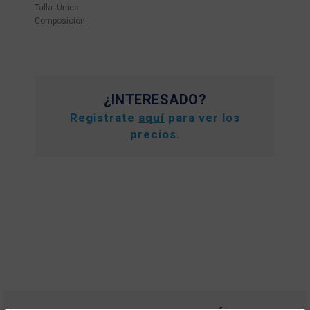
Talla: Única
Composición:
¿INTERESADO?
Registrate
aquí
para ver los
precios.