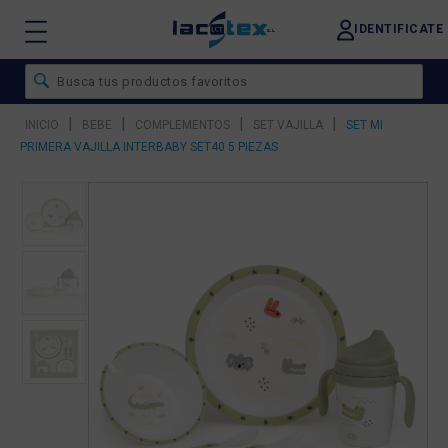
IDENTIFICATE
|
|
|
|
INICIO
BEBE
COMPLEMENTOS
SET VAJILLA
SET MI
PRIMERA VAJILLA INTERBABY SET40 5 PIEZAS
❮
❯