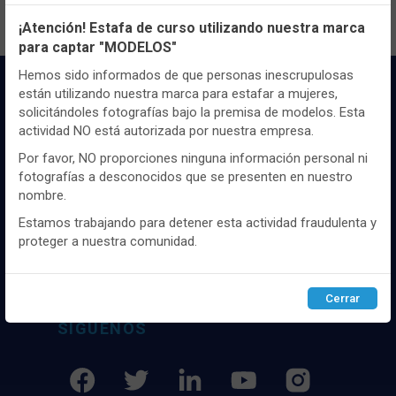
Configuración de cookies
¡Atención! Estafa de curso utilizando nuestra marca
para captar "MODELOS"
Utilizamos cookies propias y de terceros, de sesión o
persistentes, para hacer funcionar de manera segura nuestra
Hemos sido informados de que personas inescrupulosas
página web y personalizar su contenido.
están utilizando nuestra marca para estafar a mujeres,
solicitándoles fotografías bajo la premisa de modelos. Esta
Igualmente, utilizamos cookies para medir y obtener datos de
actividad NO está autorizada por nuestra empresa.
la navegación que realizas y para ajustar el contenido a tus
gustos y preferencias.
Por favor, NO proporciones ninguna información personal ni
fotografías a desconocidos que se presenten en nuestro
Puedes
configurar
y aceptar el uso de cookies a tu gusto.
Distribuidor y mayorista textil de las mejores
nombre.
Para obtener más información visita nuestra
Política de
marcaas de ropa y complementos del
cookies
.
Estamos trabajando para detener esta actividad fraudulenta y
mercado, marcas tanto nacionales como
proteger a nuestra comunidad.
internacionales. Más de 25 años de
experiencia como proveedor de los mejores
Configurar
Rechazar
ACEPTAR
comercios
Cerrar
SÍGUENOS