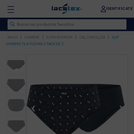
IDENTIFICATE
|
|
|
|
INICIO
HOMBRE
ROPA INTERIOR
CALZONCILLOS
SLIP
HOMBRE FILA FU5348/2 PACK DE 2
❮
❯