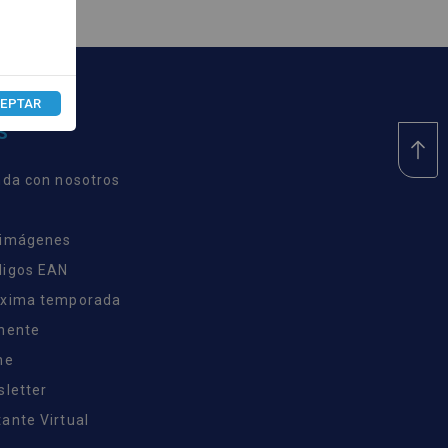
EPTAR
S
nda con nosotros
 imágenes
digos EAN
óxima temporada
inente
ne
sletter
ante Virtual