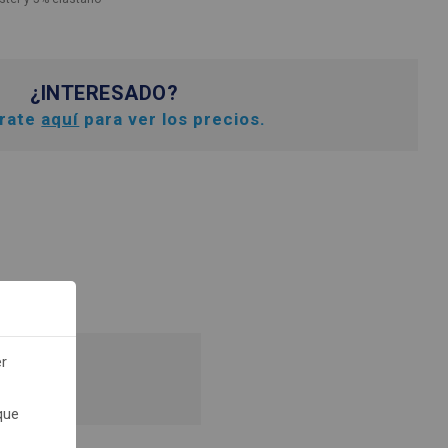
¿INTERESADO?
trate
aquí
para ver los precios.
er
recios.
que