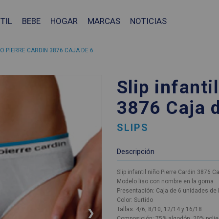
TIL
BEBE
HOGAR
MARCAS
NOTICIAS
IÑO PIERRE CARDIN 3876 CAJA DE 6
Slip infanti
3876 Caja 
SLIPS
Descripción
Slip infantil niño Pierre Cardin 3876 C
Modelo liso con nombre en la goma
Presentación: Caja de 6 unidades de
Color: Surtido
Tallas: 4/6, 8/10, 12/14 y 16/18
❯
Composición: 75% algodón, 20% polie