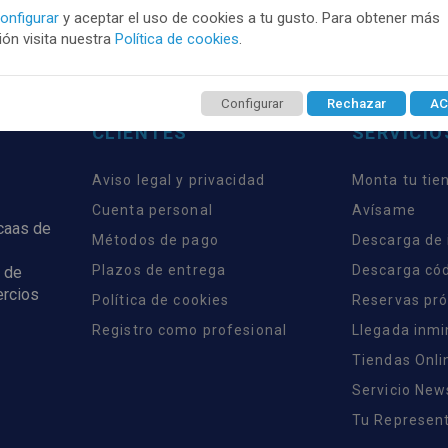
onfigurar
y aceptar el uso de cookies a tu gusto. Para obtener más
ón visita nuestra
Política de cookies
.
Configurar
Rechazar
AC
CLIENTES
SERVICIO
Aviso legal y privacidad
Monta tu tie
Cuenta personal
Avísame
rcaas de
Métodos de pago
Descarga de
Plazos de entrega
Descarga có
 de
ercios
Política de cookies
Reservas pr
Registro como profesional
Llegada inm
Tiendas Onli
Servicio New
Tu Represent