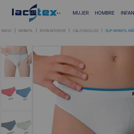
MUJER
HOMBRE
INFAN
|
|
|
|
INICIO
INFANTIL
ROPA INTERIOR
CALZONCILLOS
SLIP INFANTIL N
❮