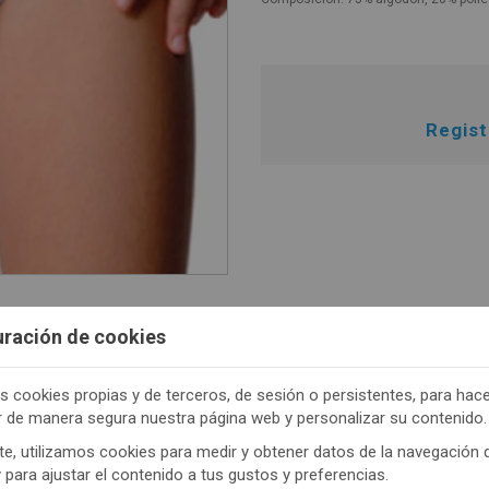
Regis
uración de cookies
s cookies propias y de terceros, de sesión o persistentes, para hac
TENEMOS MUCHOS MÁS !
r de manera segura nuestra página web y personalizar su contenido.
trate
aquí
para poder ver todo el contenido y los p
e, utilizamos cookies para medir y obtener datos de la navegación 
y para ajustar el contenido a tus gustos y preferencias.