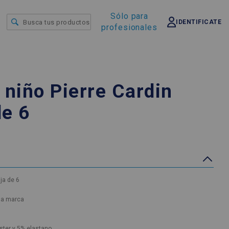
Sólo para
IDENTIFICATE
profesionales
l niño Pierre Cardin
de 6
aja de 6
 la marca
ster y 5% elastano