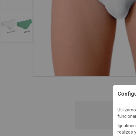
Config
Utilizamo
funciona
Regis
Igualment
realizas 