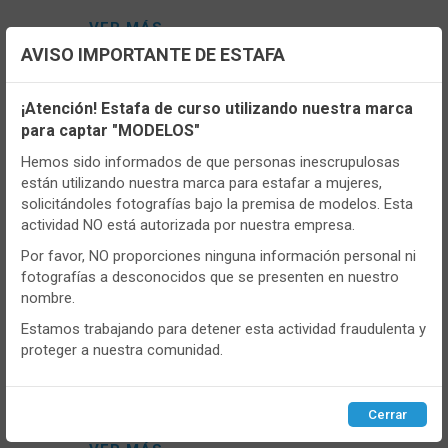
VER MÁS
AVISO IMPORTANTE DE ESTAFA
Configuración de cookies
¡Atención! Estafa de curso utilizando nuestra marca
para captar "MODELOS"
Utilizamos cookies propias y de terceros, de sesión o
persistentes, para hacer funcionar de manera segura nuestra
Hemos sido informados de que personas inescrupulosas
página web y personalizar su contenido.
están utilizando nuestra marca para estafar a mujeres,
solicitándoles fotografías bajo la premisa de modelos. Esta
Igualmente, utilizamos cookies para medir y obtener datos de
actividad NO está autorizada por nuestra empresa.
la navegación que realizas y para ajustar el contenido a tus
gustos y preferencias.
Por favor, NO proporciones ninguna información personal ni
fotografías a desconocidos que se presenten en nuestro
Puedes
configurar
y aceptar el uso de cookies a tu gusto.
nombre.
CONT
Para obtener más información visita nuestra
Política de
cookies
.
Estamos trabajando para detener esta actividad fraudulenta y
proteger a nuestra comunidad.
- PROPB8192
Braga mujer Promise PB8192 Pack de 2
Configurar
Rechazar
ACEPTAR
Mini Corte laser
Cerrar