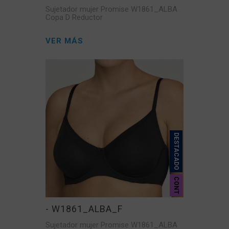
Sujetador mujer Promise W1861_ALBA
Copa D Reductor
VER MÁS
DESTACADO
CONT
- W1861_ALBA_F
Sujetador mujer Promise W1861_ALBA