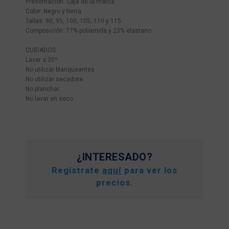
Presentación: Caja de la marca
Color: Negro y tierra
Tallas: 90, 95, 100, 105, 110 y 115
Composición: 77% poliamida y 23% elastano
CUIDADOS:
Lavar a 30º
No utilizar blanqueantes
No utilizar secadora
No planchar
No lavar en seco
¿INTERESADO?
Registrate
aquí
para ver los
precios.