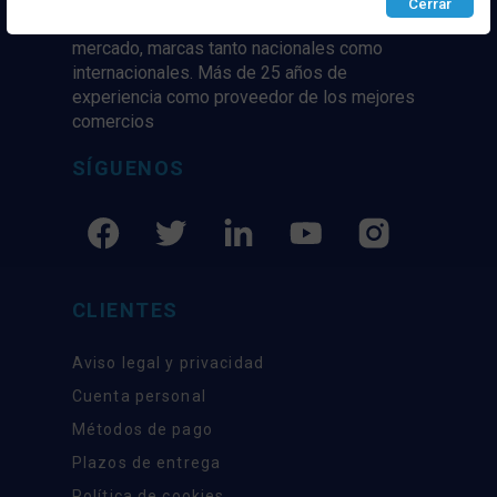
Cerrar
marcaas de ropa y complementos del
mercado, marcas tanto nacionales como
internacionales. Más de 25 años de
experiencia como proveedor de los mejores
comercios
SÍGUENOS
CLIENTES
Aviso legal y privacidad
Cuenta personal
Métodos de pago
Plazos de entrega
Política de cookies