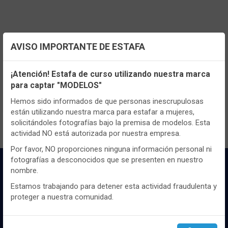
AVISO IMPORTANTE DE ESTAFA
Configuración de cookies
TENEMOS MUCHOS MÁS !
¡Atención! Estafa de curso utilizando nuestra marca
Registrate
aquí
para poder ver todo el
para captar "MODELOS"
Utilizamos cookies propias y de terceros, de sesión o
contenido y los precios.
persistentes, para hacer funcionar de manera segura nuestra
Hemos sido informados de que personas inescrupulosas
página web y personalizar su contenido.
están utilizando nuestra marca para estafar a mujeres,
solicitándoles fotografías bajo la premisa de modelos. Esta
Igualmente, utilizamos cookies para medir y obtener datos de
actividad NO está autorizada por nuestra empresa.
la navegación que realizas y para ajustar el contenido a tus
gustos y preferencias.
Por favor, NO proporciones ninguna información personal ni
fotografías a desconocidos que se presenten en nuestro
Puedes
configurar
y aceptar el uso de cookies a tu gusto.
nombre.
Para obtener más información visita nuestra
Política de
cookies
.
Estamos trabajando para detener esta actividad fraudulenta y
proteger a nuestra comunidad.
Configurar
Rechazar
ACEPTAR
Distribuidor y mayorista textil de las mejores