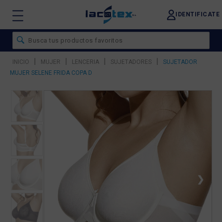
IDENTIFICATE
|
|
|
|
INICIO
MUJER
LENCERIA
SUJETADORES
SUJETADOR
MUJER SELENE FRIDA COPA D
❮
❯