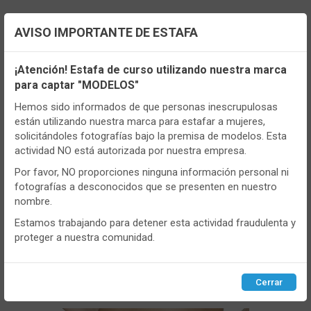
AVISO IMPORTANTE DE ESTAFA
Configuración de cookies
¡Atención! Estafa de curso utilizando nuestra marca
para captar "MODELOS"
Utilizamos cookies propias y de terceros, de sesión o
persistentes, para hacer funcionar de manera segura nuestra
Hemos sido informados de que personas inescrupulosas
página web y personalizar su contenido.
están utilizando nuestra marca para estafar a mujeres,
solicitándoles fotografías bajo la premisa de modelos. Esta
Igualmente, utilizamos cookies para medir y obtener datos de
actividad NO está autorizada por nuestra empresa.
la navegación que realizas y para ajustar el contenido a tus
gustos y preferencias.
Por favor, NO proporciones ninguna información personal ni
CONT
fotografías a desconocidos que se presenten en nuestro
Puedes
configurar
y aceptar el uso de cookies a tu gusto.
nombre.
Para obtener más información visita nuestra
Política de
- SE704
cookies
.
Estamos trabajando para detener esta actividad fraudulenta y
proteger a nuestra comunidad.
Braga mujer Selene SE704 Maxi Sin
costuras
Configurar
Rechazar
ACEPTAR
VER MÁS
Cerrar