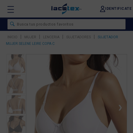
IDENTIFICATE
|
|
|
|
INICIO
MUJER
LENCERIA
SUJETADORES
SUJETADOR
MUJER SELENE LEIRE COPA C
❮
❯