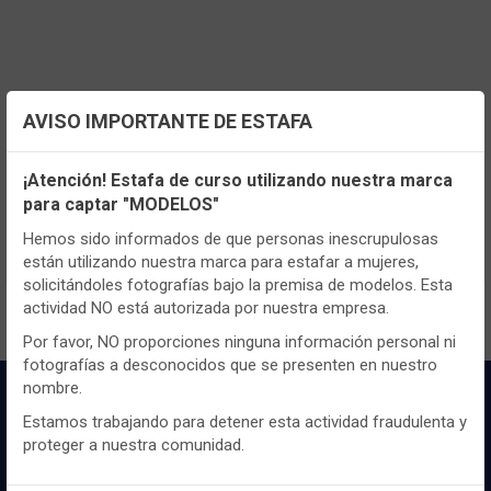
AVISO IMPORTANTE DE ESTAFA
Configuración de cookies
¡Atención! Estafa de curso utilizando nuestra marca
TENEMOS MUCHOS MÁS !
para captar "MODELOS"
Utilizamos cookies propias y de terceros, de sesión o
Registrate
aquí
para poder ver todo el
persistentes, para hacer funcionar de manera segura nuestra
Hemos sido informados de que personas inescrupulosas
contenido y los precios.
página web y personalizar su contenido.
están utilizando nuestra marca para estafar a mujeres,
solicitándoles fotografías bajo la premisa de modelos. Esta
Igualmente, utilizamos cookies para medir y obtener datos de
actividad NO está autorizada por nuestra empresa.
la navegación que realizas y para ajustar el contenido a tus
gustos y preferencias.
Por favor, NO proporciones ninguna información personal ni
fotografías a desconocidos que se presenten en nuestro
Puedes
configurar
y aceptar el uso de cookies a tu gusto.
nombre.
Para obtener más información visita nuestra
Política de
cookies
.
Estamos trabajando para detener esta actividad fraudulenta y
proteger a nuestra comunidad.
Configurar
Rechazar
ACEPTAR