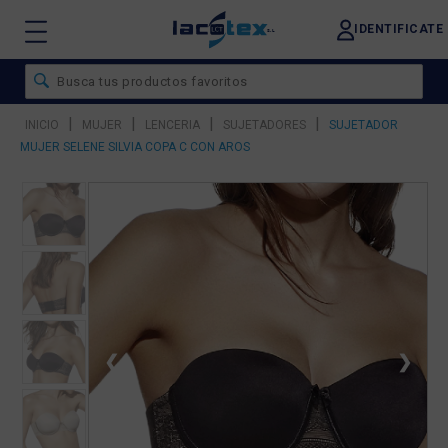
IDENTIFICATE
|
|
|
|
INICIO
MUJER
LENCERIA
SUJETADORES
SUJETADOR
MUJER SELENE SILVIA COPA C CON AROS
❮
❯