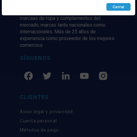
Cerrar
Distribuidor y mayorista textil de las mejores
marcaas de ropa y complementos del
mercado, marcas tanto nacionales como
internacionales. Más de 25 años de
experiencia como proveedor de los mejores
comercios
SÍGUENOS
CLIENTES
Aviso legal y privacidad
Cuenta personal
Métodos de pago