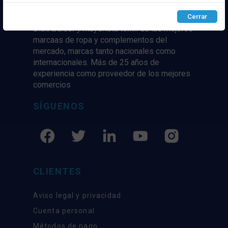
Configurar
Rechazar
ACEPTAR
Cerrar
Distribuidor y mayorista textil de las mejores
marcaas de ropa y complementos del
mercado, marcas tanto nacionales como
internacionales. Más de 25 años de
experiencia como proveedor de los mejores
comercios
SÍGUENOS
CLIENTES
Aviso legal y privacidad
Cuenta personal
Métodos de pago