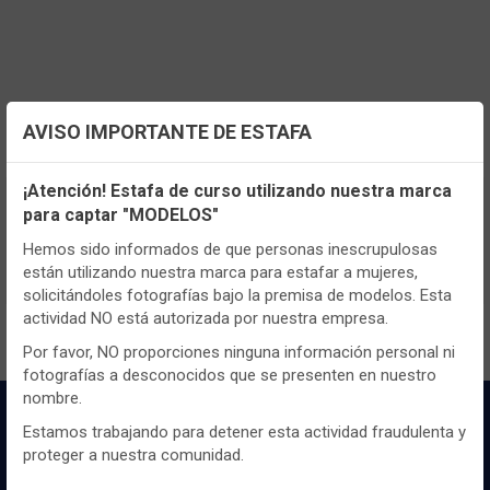
AVISO IMPORTANTE DE ESTAFA
Configuración de cookies
¡Atención! Estafa de curso utilizando nuestra marca
TENEMOS MUCHOS MÁS !
para captar "MODELOS"
Utilizamos cookies propias y de terceros, de sesión o
Registrate
aquí
para poder ver todo el
persistentes, para hacer funcionar de manera segura nuestra
Hemos sido informados de que personas inescrupulosas
página web y personalizar su contenido.
contenido y los precios.
están utilizando nuestra marca para estafar a mujeres,
solicitándoles fotografías bajo la premisa de modelos. Esta
Igualmente, utilizamos cookies para medir y obtener datos de
actividad NO está autorizada por nuestra empresa.
la navegación que realizas y para ajustar el contenido a tus
gustos y preferencias.
Por favor, NO proporciones ninguna información personal ni
fotografías a desconocidos que se presenten en nuestro
Puedes
configurar
y aceptar el uso de cookies a tu gusto.
nombre.
Para obtener más información visita nuestra
Política de
cookies
.
Estamos trabajando para detener esta actividad fraudulenta y
proteger a nuestra comunidad.