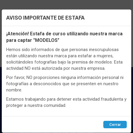
AVISO IMPORTANTE DE ESTAFA
TENEMOS MUCHOS MÁS !
Configuración de cookies
Registrate
aquí
para poder ver todo el
¡Atención! Estafa de curso utilizando nuestra marca
contenido y los precios.
para captar "MODELOS"
Utilizamos cookies propias y de terceros, de sesión o
persistentes, para hacer funcionar de manera segura nuestra
Hemos sido informados de que personas inescrupulosas
página web y personalizar su contenido.
están utilizando nuestra marca para estafar a mujeres,
solicitándoles fotografías bajo la premisa de modelos. Esta
Igualmente, utilizamos cookies para medir y obtener datos de
actividad NO está autorizada por nuestra empresa.
la navegación que realizas y para ajustar el contenido a tus
gustos y preferencias.
Por favor, NO proporciones ninguna información personal ni
fotografías a desconocidos que se presenten en nuestro
Puedes
configurar
y aceptar el uso de cookies a tu gusto.
nombre.
Para obtener más información visita nuestra
Política de
cookies
.
Estamos trabajando para detener esta actividad fraudulenta y
proteger a nuestra comunidad.
Distribuidor y mayorista textil de las mejores
Configurar
Rechazar
ACEPTAR
marcaas de ropa y complementos del
Cerrar
mercado, marcas tanto nacionales como