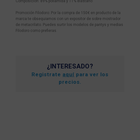
Composición: 89% poliamida y 11% elastano
Promoción Filodoro: Por la compra de 150€ en producto de la
marca te obsequiamos con un expositor de sobre mostrador
de metacrilato. Puedes surtir los modelos de pantys y medias
Filodoro como prefieras.
¿INTERESADO?
Registrate
aquí
para ver los
precios.