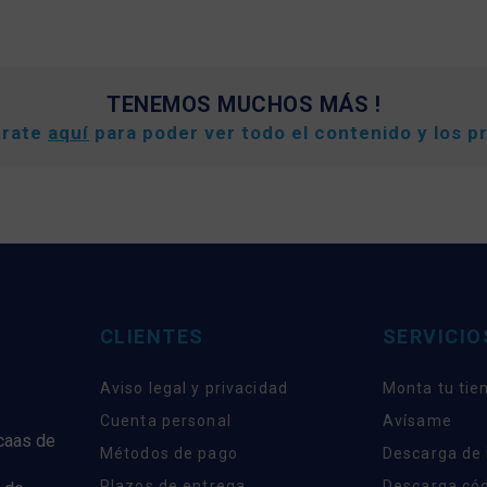
TENEMOS MUCHOS MÁS !
trate
aquí
para poder ver todo el contenido y los p
CLIENTES
SERVICIO
Aviso legal y privacidad
Monta tu tie
Cuenta personal
Avísame
rcaas de
Métodos de pago
Descarga de
Plazos de entrega
Descarga có