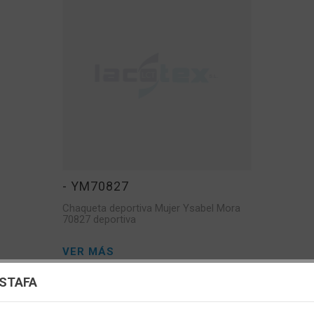
- YM70827
Chaqueta deportiva Mujer Ysabel Mora
70827 deportiva
VER MÁS
uración de cookies
ESTAFA