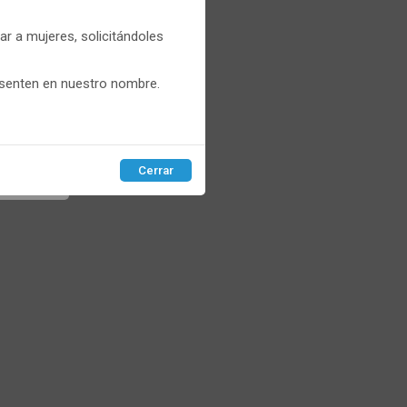
er
r a mujeres, solicitándoles
que
esenten en nuestro nombre.
Cerrar
EPTAR