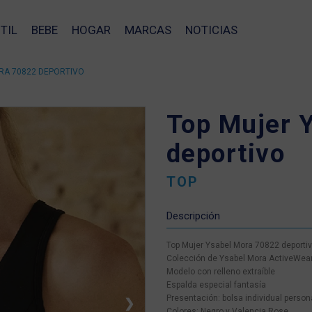
TIL
BEBE
HOGAR
MARCAS
NOTICIAS
RA 70822 DEPORTIVO
Top Mujer 
deportivo
TOP
Descripción
Top Mujer Ysabel Mora 70822 deporti
Colección de Ysabel Mora ActiveWea
Modelo con relleno extraíble
Espalda especial fantasía
Presentación: bolsa individual person
❯
Colores: Negro y Valencia Rose