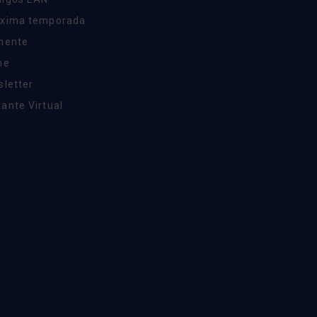
óxima temporada
inente
ne
sletter
ante Virtual