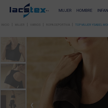
MUJER
HOMBRE
INFAN
|
|
|
|
INICIO
MUJER
VARIOS
ROPA DEPORTIVA
TOP MUJER YSABEL MO
❮