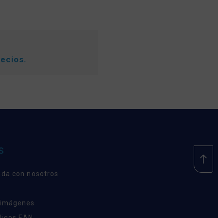
recios.
S
nda con nosotros
 imágenes
digos EAN