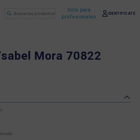
Sólo para
IDENTIFICATE
profesionales
Ysabel Mora 70822
vo
r
alizada