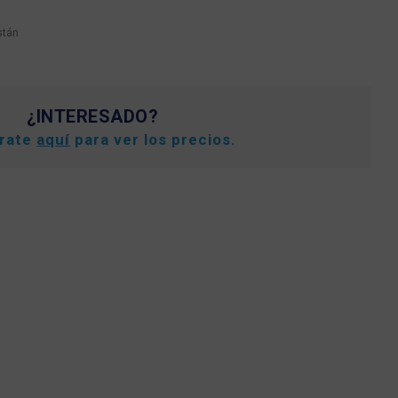
stán
¿INTERESADO?
trate
aquí
para ver los precios.