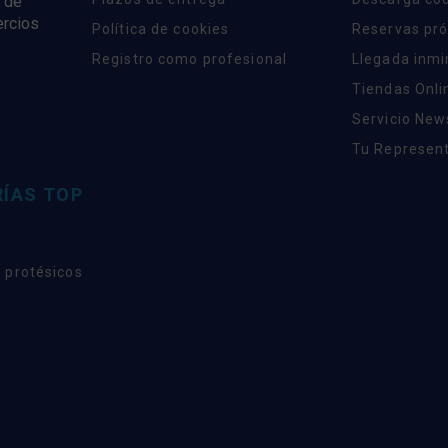
 de
ercios
Política de cookies
Reservas pr
Registro como profesional
Llegada inm
Tiendas Onli
Servicio New
Tu Represent
ÍAS TOP
 protésicos