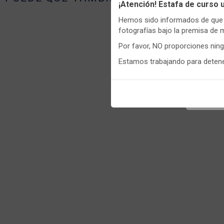
Utilizamo
¡Atención! Estafa de curso
funciona
Hemos sido informados de que p
Igualment
fotografías bajo la premisa de 
realizas 
Por favor, NO proporciones nin
Puedes
c
Estamos trabajando para detener
informaci