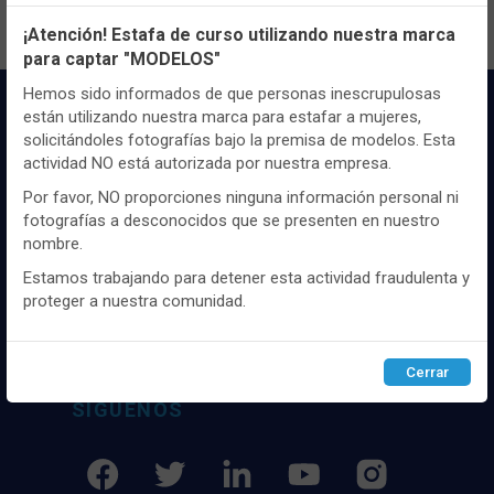
Configuración de cookies
¡Atención! Estafa de curso utilizando nuestra marca
para captar "MODELOS"
Utilizamos cookies propias y de terceros, de sesión o
persistentes, para hacer funcionar de manera segura nuestra
Hemos sido informados de que personas inescrupulosas
página web y personalizar su contenido.
están utilizando nuestra marca para estafar a mujeres,
solicitándoles fotografías bajo la premisa de modelos. Esta
Igualmente, utilizamos cookies para medir y obtener datos de
actividad NO está autorizada por nuestra empresa.
la navegación que realizas y para ajustar el contenido a tus
gustos y preferencias.
Por favor, NO proporciones ninguna información personal ni
fotografías a desconocidos que se presenten en nuestro
Puedes
configurar
y aceptar el uso de cookies a tu gusto.
Distribuidor y mayorista textil de las mejores
nombre.
Para obtener más información visita nuestra
Política de
marcaas de ropa y complementos del
cookies
.
Estamos trabajando para detener esta actividad fraudulenta y
mercado, marcas tanto nacionales como
proteger a nuestra comunidad.
internacionales. Más de 25 años de
experiencia como proveedor de los mejores
Configurar
Rechazar
ACEPTAR
comercios
Cerrar
SÍGUENOS