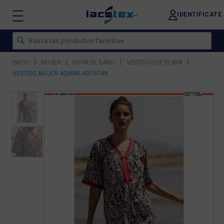
IDENTIFICATE
|
|
|
|
INICIO
MUJER
ROPA DE BAÑO
VESTIDOS DE PLAYA
VESTIDO MUJER ADMAS AD19749
❮
❯