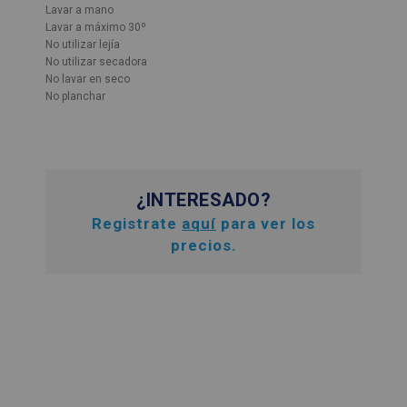
Lavar a mano
Lavar a máximo 30º
No utilizar lejía
No utilizar secadora
No lavar en seco
No planchar
¿INTERESADO?
Registrate
aquí
para ver los
precios.