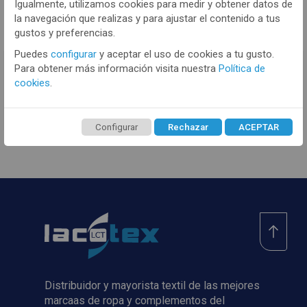
Igualmente, utilizamos cookies para medir y obtener datos de
la navegación que realizas y para ajustar el contenido a tus
gustos y preferencias.
Puedes
configurar
y aceptar el uso de cookies a tu gusto.
Para obtener más información visita nuestra
Política de
TENEMOS MUCHOS MÁS !
cookies
.
Registrate
aquí
para poder ver todo el
contenido y los precios.
Configurar
Rechazar
ACEPTAR
Distribuidor y mayorista textil de las mejores
marcaas de ropa y complementos del