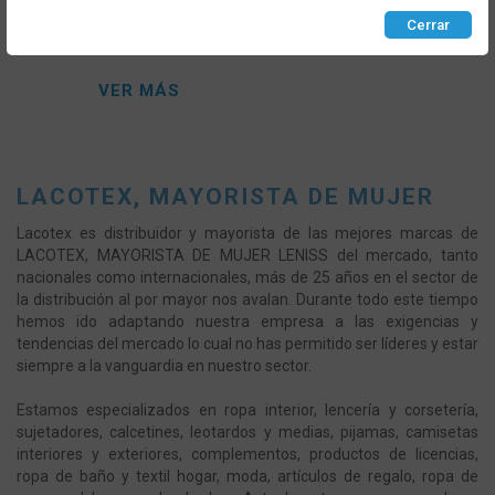
Pijama mujer Leniss 8063 Entretiempo
Cerrar
VER MÁS
LACOTEX, MAYORISTA DE MUJER
Lacotex es distribuidor y mayorista de las mejores marcas de
LACOTEX, MAYORISTA DE MUJER LENISS del mercado, tanto
nacionales como internacionales, más de 25 años en el sector de
la distribución al por mayor nos avalan. Durante todo este tiempo
hemos ido adaptando nuestra empresa a las exigencias y
tendencias del mercado lo cual no has permitido ser líderes y estar
siempre a la vanguardia en nuestro sector.
Estamos especializados en ropa interior, lencería y corsetería,
sujetadores, calcetines, leotardos y medias, pijamas, camisetas
interiores y exteriores, complementos, productos de licencias,
ropa de baño y textil hogar, moda, artículos de regalo, ropa de