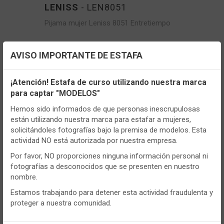
LENISS
- LEN8051
Pijama mujer Leniss 8051 Entretiempo
VER MÁS
AVISO IMPORTANTE DE ESTAFA
Configuración de cookies
¡Atención! Estafa de curso utilizando nuestra marca
para captar "MODELOS"
Utilizamos cookies propias y de terceros, de sesión o
persistentes, para hacer funcionar de manera segura nuestra
Hemos sido informados de que personas inescrupulosas
página web y personalizar su contenido.
están utilizando nuestra marca para estafar a mujeres,
solicitándoles fotografías bajo la premisa de modelos. Esta
Igualmente, utilizamos cookies para medir y obtener datos de
actividad NO está autorizada por nuestra empresa.
la navegación que realizas y para ajustar el contenido a tus
gustos y preferencias.
Por favor, NO proporciones ninguna información personal ni
fotografías a desconocidos que se presenten en nuestro
Puedes
configurar
y aceptar el uso de cookies a tu gusto.
nombre.
Para obtener más información visita nuestra
Política de
cookies
.
Estamos trabajando para detener esta actividad fraudulenta y
proteger a nuestra comunidad.
LENISS
- LEN8063
Configurar
Rechazar
ACEPTAR