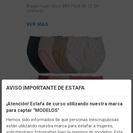
Braga mujer Unco B85 Pack de 12 Sin
costuras
VER MÁS
AVISO IMPORTANTE DE ESTAFA
Configuración de cookies
¡Atención! Estafa de curso utilizando nuestra marca
CONT
para captar "MODELOS"
Utilizamos cookies propias y de terceros, de sesión o
persistentes, para hacer funcionar de manera segura nuestra
Hemos sido informados de que personas inescrupulosas
UNCO
- U699
página web y personalizar su contenido.
están utilizando nuestra marca para estafar a mujeres,
Braga mujer Unco U699 Pack de 12 Maxi
solicitándoles fotografías bajo la premisa de modelos. Esta