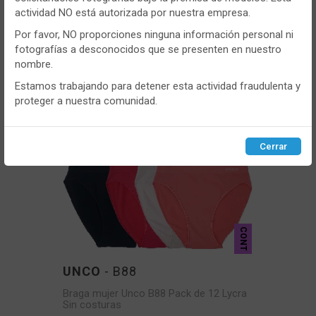
Igualmente, utilizamos cookies para medir y obtener datos de
Sin Costuras
actividad NO está autorizada por nuestra empresa.
la navegación que realizas y para ajustar el contenido a tus
gustos y preferencias.
Por favor, NO proporciones ninguna información personal ni
VER MÁS
fotografías a desconocidos que se presenten en nuestro
Puedes
configurar
y aceptar el uso de cookies a tu gusto.
nombre.
Para obtener más información visita nuestra
Política de
cookies
.
Estamos trabajando para detener esta actividad fraudulenta y
proteger a nuestra comunidad.
Configurar
Rechazar
ACEPTAR
Cerrar
CONT
UNCO
- B88
Braga mujer Unco B88 Pack de 12 Lycra
Sin costuras