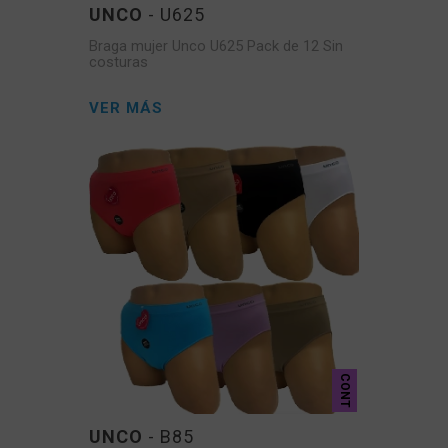
UNCO
- U625
Braga mujer Unco U625 Pack de 12 Sin
costuras
VER MÁS
CONT
UNCO
- B85