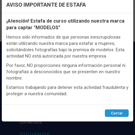
AVISO IMPORTANTE DE ESTAFA
en ella como producto destacado los
pijamas de hombre Lois
.
Sólo tienes que registrarte en nuestra web para descubrir la
Configuración de cookies
impresionante colección de pijamas de hombre que tenemos
¡Atención! Estafa de curso utilizando nuestra marca
temporada tras temporada.
para captar "MODELOS"
Utilizamos cookies propias y de terceros, de sesión o
persistentes, para hacer funcionar de manera segura nuestra
Hemos sido informados de que personas inescrupulosas
página web y personalizar su contenido.
están utilizando nuestra marca para estafar a mujeres,
solicitándoles fotografías bajo la premisa de modelos. Esta
Igualmente, utilizamos cookies para medir y obtener datos de
actividad NO está autorizada por nuestra empresa.
la navegación que realizas y para ajustar el contenido a tus
gustos y preferencias.
Por favor, NO proporciones ninguna información personal ni
fotografías a desconocidos que se presenten en nuestro
Puedes
configurar
y aceptar el uso de cookies a tu gusto.
nombre.
Para obtener más información visita nuestra
Política de
cookies
.
Estamos trabajando para detener esta actividad fraudulenta y
Distribuidor y mayorista textil de las mejores
proteger a nuestra comunidad.
marcaas de ropa y complementos del
mercado, marcas tanto nacionales como
Configurar
Rechazar
ACEPTAR
internacionales. Más de 25 años de
Cerrar
experiencia como proveedor de los mejores
comercios
SÍGUENOS