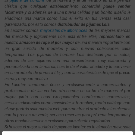
El
pijama de hombre
de primavera y el de verano es una prenda
clásica que cualquier establecimiento comercial puede vender
fácilmente y si además de a una buena calidad y un bonito diseño le
añadimos una marca como Lois el éxito en tus ventas está casi
garantizado, por esto somos
distribuidor de pijamas Lois
.
En Lacotex somos
mayoristas de albornoces
de las mejores marcas
del mercado y lógicamente Lois está entre ellas, representado en
nuestro
almacén de ropa al por mayor
de una manera importante con
un gran surtido de modelos y con nuevas colecciones cada
temporada. Los pijamas de hombre Lois destacan por si solos,
además de ser pijamas con una presentación muy elaborada y
personalizada con la marca, Lois le da el valor añadido y lo convierte
en un producto de primera fila, y con la característica de que el precio
es muy muy competitivo.
En Lacotex vendemos única y exclusivamente a comerciantes y
profesionales de las ventas, ofrecemos un sinfín de marcas al por
mayor junto con unas excepcionales condiciones comerciales,
servicio adicionales como newsletter informativo, modo catálogo con
el que podrás usar nuestra web para mostrar el producto a tus clientes
con tu precios de venta, servicio reservas para próxima temporada y
otros muchos servicios exclusivos para cliente registrados.
Si buscas el mejor surtido de pijamas lacotex es tu almacén mayorista
perfecto, además d tener la mejores marcas del mercado incluimos