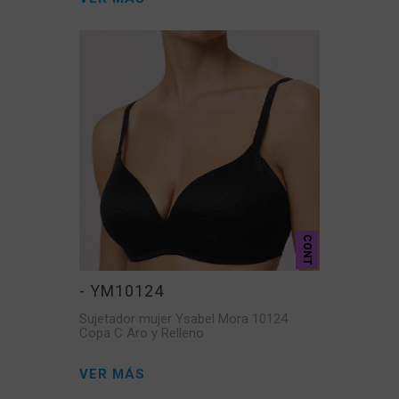
CONT
- YM10124
Sujetador mujer Ysabel Mora 10124
Copa C Aro y Relleno
VER MÁS