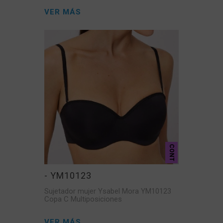
VER MÁS
CONT
- YM10123
Sujetador mujer Ysabel Mora YM10123
Copa C Multiposiciones
VER MÁS