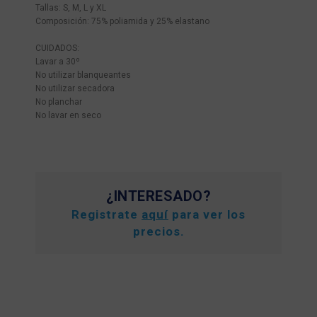
Tallas: S, M, L y XL
Composición: 75% poliamida y 25% elastano
CUIDADOS:
Lavar a 30º
No utilizar blanqueantes
No utilizar secadora
No planchar
No lavar en seco
¿INTERESADO?
Registrate
aquí
para ver los
precios.