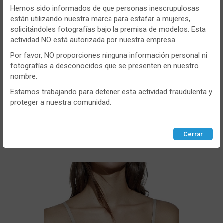
persistentes, para hacer funcionar de manera segura nuestra
Hemos sido informados de que personas inescrupulosas
página web y personalizar su contenido.
están utilizando nuestra marca para estafar a mujeres,
solicitándoles fotografías bajo la premisa de modelos. Esta
Igualmente, utilizamos cookies para medir y obtener datos de
actividad NO está autorizada por nuestra empresa.
la navegación que realizas y para ajustar el contenido a tus
gustos y preferencias.
Por favor, NO proporciones ninguna información personal ni
fotografías a desconocidos que se presenten en nuestro
Puedes
configurar
y aceptar el uso de cookies a tu gusto.
CONT
nombre.
Para obtener más información visita nuestra
Política de
cookies
.
Estamos trabajando para detener esta actividad fraudulenta y
- ROSA
proteger a nuestra comunidad.
Sujetador mujer Selene Rosa Copa C
Configurar
Rechazar
ACEPTAR
Cerrar
VER MÁS