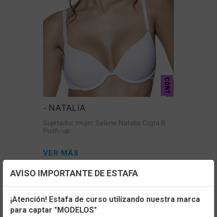
CONT
- NATALIA
Sujetador mujer Selene Natalia Copa B
Push-up
VER MÁS
AVISO IMPORTANTE DE ESTAFA
Configuración de cookies
¡Atención! Estafa de curso utilizando nuestra marca
para captar "MODELOS"
Utilizamos cookies propias y de terceros, de sesión o