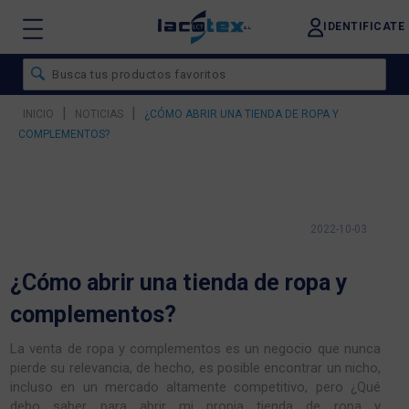
IDENTIFICATE
|
|
INICIO
NOTICIAS
¿CÓMO ABRIR UNA TIENDA DE ROPA Y
COMPLEMENTOS?
2022-10-03
¿Cómo abrir una tienda de ropa y
complementos?
La venta de ropa y complementos es un negocio que nunca
pierde su relevancia, de hecho, es posible encontrar un nicho,
incluso en un mercado altamente competitivo, pero ¿Qué
debo saber para abrir mi propia tienda de ropa y