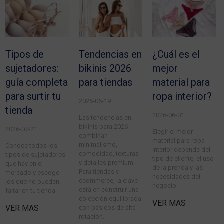
Tipos de
Tendencias en
¿Cuál es el
sujetadores:
bikinis 2026
mejor
guía completa
para tiendas
material para
para surtir tu
ropa interior?
2026-06-19
tienda
2026-06-01
Las tendencias en
bikinis para 2026
2026-07-21
Elegir el mejor
combinan
material para ropa
minimalismo,
Conoce todos los
interior depende del
comodidad, texturas
tipos de sujetadores
tipo de cliente, el uso
y detalles premium.
que hay en el
de la prenda y las
Para tiendas y
mercado y escoge
necesidades del
ecommerce, la clave
los que no pueden
negocio
está en construir una
faltar en tu tienda.
colección equilibrada
VER MAS
VER MAS
con básicos de alta
rotación.